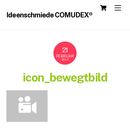
Cart
Skip
Men
to
Ideenschmiede COMUDEX®
content
21
FEBRUAR
2017
icon_bewegtbild