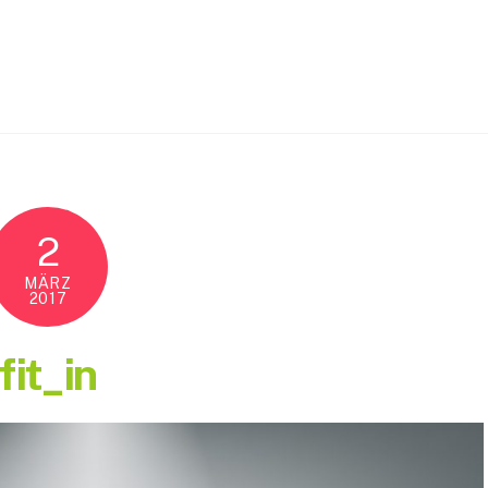
2
MÄRZ
2017
fit_in